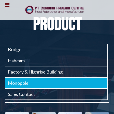
Skip to main content
PRODUCT
PRIMARY TABS
Bridge
Habeam
Factory & Highrise Building
Monopole
(active tab)
Sales Contact